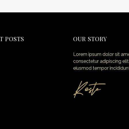
T POSTS
OUR STORY
Lorem ipsum dolor sit ame
ld!
consectetur adipiscing elit
eiusmod tempor incididunt
f Making Smoked Pork
ce: the future of work?
Dining Experience Begins
Amazing Blueberry