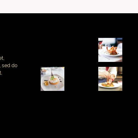
t,
, sed do
.