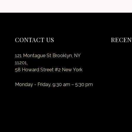
CONTACT US
RECEN
121 Montague St Brooklyn, NY
Hello wor
11201,
58 Howard Street #2 New York
Secret o
Monday - Friday, 9:30 am – 5:30 pm
The coffi
E-mail: myemail@site.com
Amazing 
Phone: +1 (718) 555 55 55
40 Truly 
Recipes