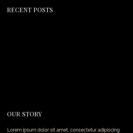
RECENT POSTS
Hello world!
Secret of Making Smoked Pork
The coffice: the future of work?
Amazing Dining Experience Begins
40 Truly Amazing Blueberry Recipes
OUR STORY
Lorem ipsum dolor sit amet, consectetur adipiscing