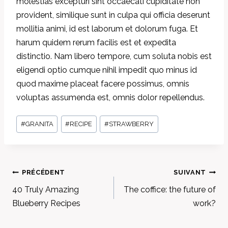
molestias excepturi sint occaecati cupiditate non
provident, similique sunt in culpa qui officia deserunt
mollitia animi, id est laborum et dolorum fuga. Et
harum quidem rerum facilis est et expedita
distinctio. Nam libero tempore, cum soluta nobis est
eligendi optio cumque nihil impedit quo minus id
quod maxime placeat facere possimus, omnis
voluptas assumenda est, omnis dolor repellendus.
Étiquettes
#
GRANITA
#
RECIPE
#
STRAWBERRY
de
la
publication :
NAVIGATION
PRÉCÉDENT
SUIVANT
DE
40 Truly Amazing
The coffice: the future of
L’ARTICLE
Blueberry Recipes
work?