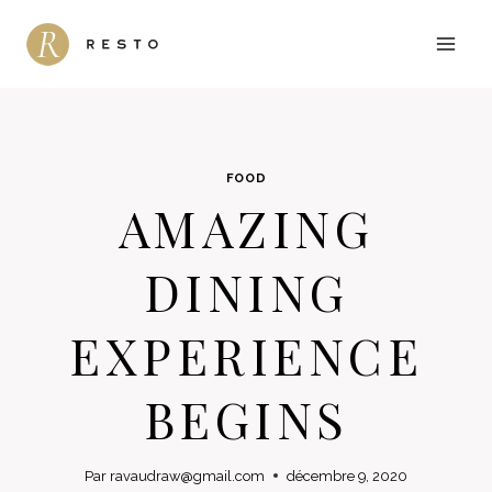
Aller
au
contenu
FOOD
AMAZING
DINING
EXPERIENCE
BEGINS
Par
ravaudraw@gmail.com
décembre 9, 2020