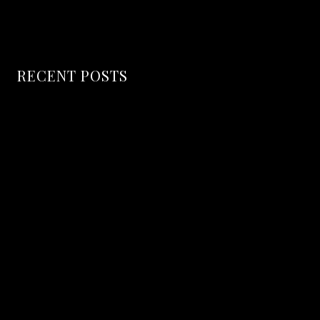
Phone: +1 (718) 555 55 55
RECENT POSTS
Hello world!
Secret of Making Smoked Pork
The coffice: the future of work?
Amazing Dining Experience Begins
40 Truly Amazing Blueberry Recipes