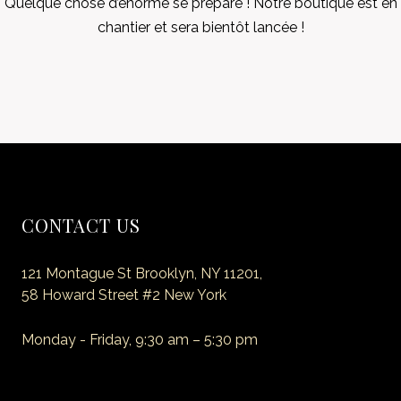
Quelque chose d’énorme se prépare ! Notre boutique est en
chantier et sera bientôt lancée !
CONTACT US
121 Montague St Brooklyn, NY 11201,
58 Howard Street #2 New York
Monday - Friday, 9:30 am – 5:30 pm
E-mail: myemail@site.com