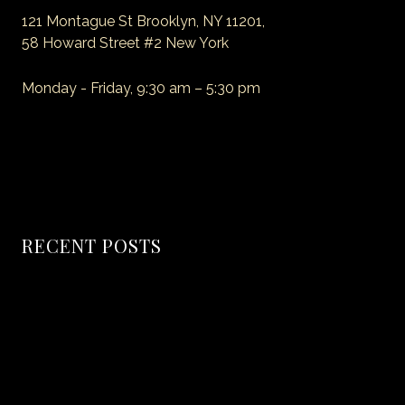
121 Montague St Brooklyn, NY 11201,
58 Howard Street #2 New York
Monday - Friday, 9:30 am – 5:30 pm
E-mail: myemail@site.com
Phone: +1 (718) 555 55 55
RECENT POSTS
Hello world!
Secret of Making Smoked Pork
The coffice: the future of work?