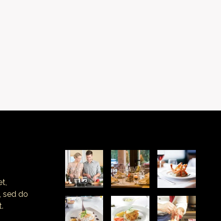
t,
, sed do
.