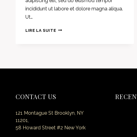
adipiscing elit, sed do eiusmod tempor
incididunt ut labore et dolore magna aliqua.
Ut…
THE
LIRE LA SUITE
BEST
RAMEN
IN
TOWN
CONTACT US
RECEN
121 Montague St Brooklyn, NY
Hello wor
11201,
58 Howard Street #2 New York
Secret o